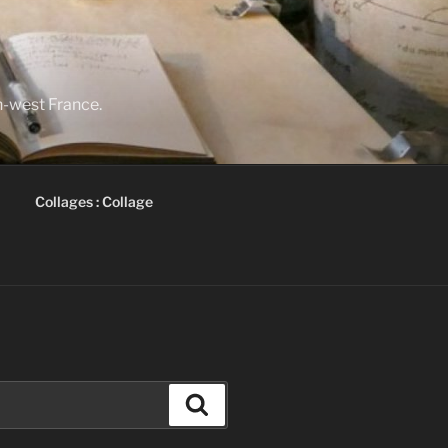
th-west France.
Collages : Collage
Search