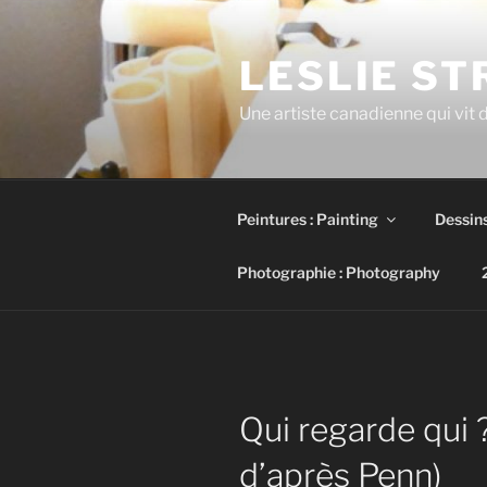
Skip
to
LESLIE S
content
Une artiste canadienne qui vit d
Peintures : Painting
Dessins
Photographie : Photography
Qui regarde qui 
d’après Penn)