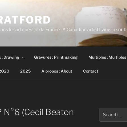
TRATFORD
ans le sud ouest de la France : A Canadian artist living in sou
 : Drawing
Gravures : Printmaking
Multiples : Multiples
2020
2025
À propos : About
Contact
? N°6 (Cecil Beaton
Search
for: