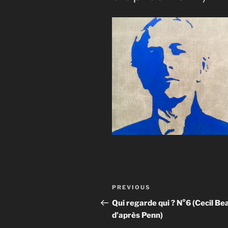
Post
Previous
PREVIOUS
navigation
Post
Qui regarde qui ? N°6 (Cecil Be
d’après Penn)